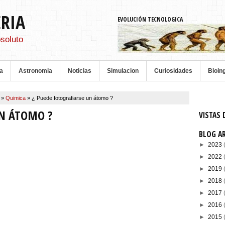
ERIA
EVOLUCIÓN TECNOLOGICA
soluto
a
Astronomia
Noticias
Simulacion
Curiosidades
Bioin
a
»
Quimica
»
¿ Puede fotografiarse un átomo ?
UN ÁTOMO ?
VISTAS 
BLOG A
►
2023
►
2022
►
2019
►
2018
►
2017
►
2016
►
2015