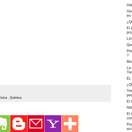
Ha
Goo
en e
¿Qu
El 
pro
Lín
Que
Por
?
Mul
La 
Tier
EL 
¿Qu
Tre
per
Fisica
,
Quimica
El 
Nit
El 
com
Puy
acc