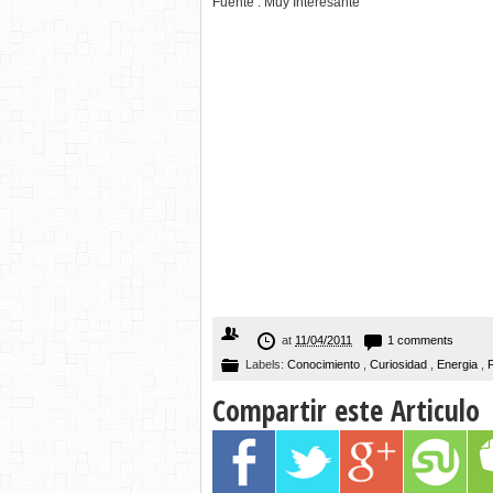
Fuente : Muy Interesante
at
11/04/2011
1 comments
Labels:
Conocimiento
,
Curiosidad
,
Energia
,
Compartir este Articulo