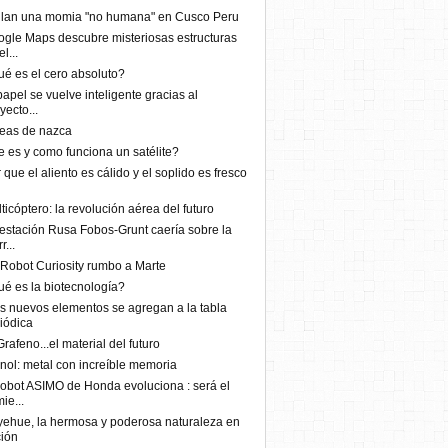
llan una momia "no humana" en Cusco Peru
gle Maps descubre misteriosas estructuras
l...
é es el cero absoluto?
papel se vuelve inteligente gracias al
yecto...
eas de nazca
 es y como funciona un satélite?
 que el aliento es cálido y el soplido es fresco
ticóptero: la revolución aérea del futuro
estación Rusa Fobos-Grunt caería sobre la
r...
Robot Curiosity rumbo a Marte
é es la biotecnología?
s nuevos elementos se agregan a la tabla
iódica
Grafeno...el material del futuro
inol: metal con increíble memoria
robot ASIMO de Honda evoluciona : será el
ie...
ehue, la hermosa y poderosa naturaleza en
ión