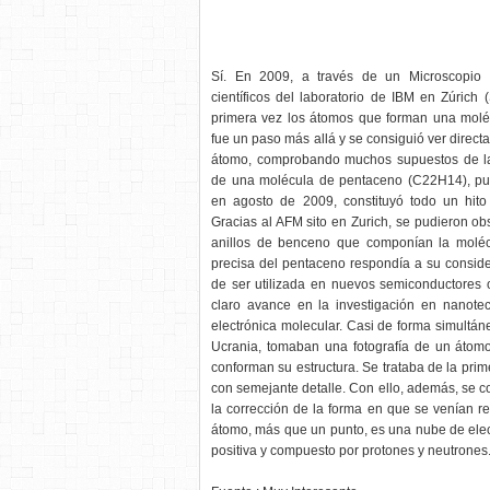
Sí. En 2009, a través de un Microscopio 
científicos del laboratorio de IBM en Zúrich (
primera vez los átomos que forman una moléc
fue un paso más allá y se consiguió ver direct
átomo, comprobando muchos supuestos de la f
de una molécula de pentaceno (C22H14), publ
en agosto de 2009, constituyó todo un hito 
Gracias al AFM sito en Zurich, se pudieron ob
anillos de benceno que componían la moléc
precisa del pentaceno respondía a su conside
de ser utilizada en nuevos semiconductores 
claro avance en la investigación en nanotec
electrónica molecular. Casi de forma simultáne
Ucrania, tomaban una fotografía de un átomo
conforman su estructura. Se trataba de la pri
con semejante detalle. Con ello, además, se co
la corrección de la forma en que se venían 
átomo, más que un punto, es una nube de elec
positiva y compuesto por protones y neutrones