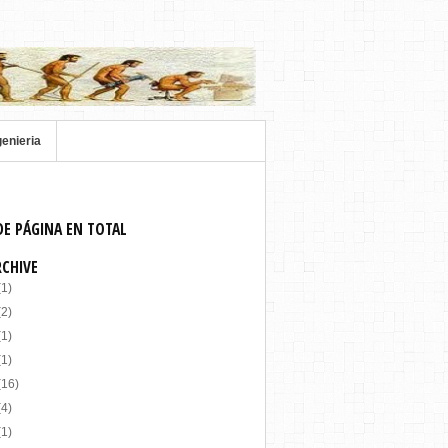
genieria
DE PÁGINA EN TOTAL
RCHIVE
(1)
(2)
(1)
(1)
(16)
(4)
(1)