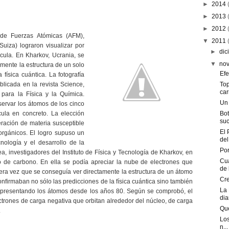
►
2014
►
2013
►
2012
de Fuerzas Atómicas (AFM),
▼
2011
Suiza) lograron visualizar por
►
dic
ula. En Kharkov, Ucrania, se
▼
no
amente la estructura de un solo
Efe
ísica cuántica. La fotografía
icada en la revista Science,
Top
car
para la Física y la Química.
Un
servar los átomos de los cinco
ula en concreto. La elección
Bot
suci
ración de materia susceptible
El 
orgánicos. El logro supuso un
del 
nología y el desarrollo de la
Po
a, investigadores del Instituto de Física y Tecnología de Kharkov, en
Cua
 de carbono. En ella se podía apreciar la nube de electrones que
de l
mera vez que se conseguía ver directamente la estructura de un átomo
Cre
nfirmaban no sólo las predicciones de la física cuántica sino también
La 
representando los átomos desde los años 80. Según se comprobó, el
diar
trones de carga negativa que orbitan alrededor del núcleo, de carga
Que
.
Los
n...