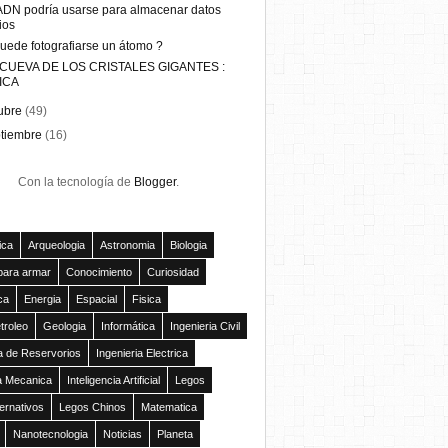
ADN podría usarse para almacenar datos
ios
uede fotografiarse un átomo ?
 CUEVA DE LOS CRISTALES GIGANTES :
ICA
ubre
(49)
ptiembre
(16)
Con la tecnología de
Blogger
.
ica
Arqueologia
Astronomia
Biologia
para armar
Conocimiento
Curiosidad
ca
Energia
Espacial
Fisica
troleo
Geologia
Informática
Ingenieria Civil
ía de Reservorios
Ingenieria Electrica
ia Mecanica
Inteligencia Artificial
Legos
ernativos
Legos Chinos
Matematica
Nanotecnologia
Noticias
Planeta