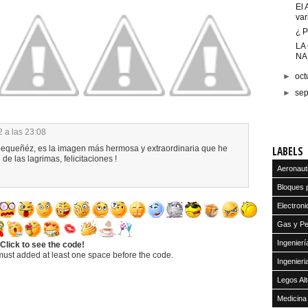
El 
var
¿ P
LA
NA
►
oct
►
se
 a las 23:08
equeñéz, es la imagen más hermosa y extraordinaria que he
LABELS
de las lagrimas, felicitaciones !
Aeronaut
Bloques 
Electroni
Gas y Pe
Ingenier
Click to see the code!
must added at least one space before the code.
Ingenier
Legos Alt
Medicina