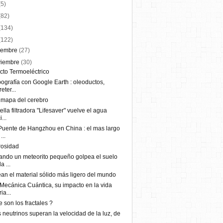
(5)
(82)
(134)
(122)
iembre
(27)
viembre
(30)
cto Termoeléctrico
ografía con Google Earth : oleoductos,
reter...
 mapa del cerebro
ella filtradora "Lifesaver" vuelve el agua
...
Puente de Hangzhou en China : el mas largo
...
rosidad
ndo un meteorito pequeño golpea el suelo
a ...
an el material sólido más ligero del mundo
Mecánica Cuántica, su impacto en la vida
ia...
 son los fractales ?
 neutrinos superan la velocidad de la luz, de