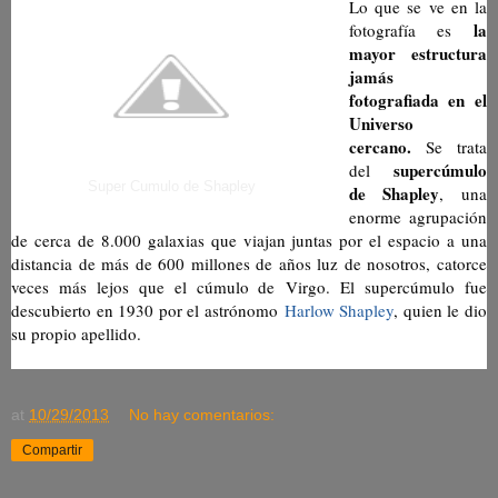
Lo que se ve en la
la
fotografía es
mayor estructura
jamás
fotografiada en el
Universo
cercano.
Se trata
supercúmulo
del
Super Cumulo de Shapley
de Shapley
, una
enorme agrupación
de cerca de 8.000 galaxias que viajan juntas por el espacio a una
distancia de más de 600 millones de años luz de nosotros, catorce
veces más lejos que el cúmulo de Virgo. El supercúmulo fue
descubierto en 1930 por el astrónomo
Harlow Shapley
, quien le dio
su propio apellido.
at
10/29/2013
No hay comentarios:
Compartir