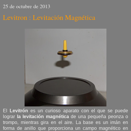
25 de octubre de 2013
Levitron : Levitación Magnética
El
Levitrón
es un curioso aparato con el que se puede
lograr
la levitación magnética
de una pequeña peonza o
trompo, mientras gira en el aire. La base es un imán en
forma de anillo que proporciona un campo magnético en