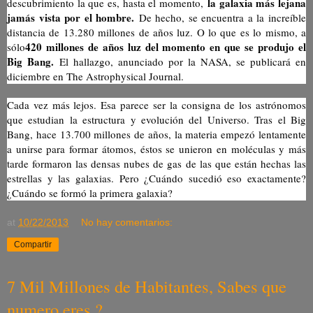
la galaxia más lejana
descubrimiento la que es, hasta el momento,
jamás vista por el hombre.
De hecho, se encuentra a la increíble
distancia de 13.280 millones de años luz. O lo que es lo mismo, a
420 millones de años luz del momento en que se produjo el
sólo
Big Bang.
El hallazgo, anunciado por la NASA, se publicará en
diciembre en The Astrophysical Journal.
Cada vez más lejos. Esa parece ser la consigna de los astrónomos
que estudian la estructura y evolución del Universo. Tras el Big
Bang, hace 13.700 millones de años, la materia empezó lentamente
a unirse para formar átomos, éstos se unieron en moléculas y más
tarde formaron las densas nubes de gas de las que están hechas las
estrellas y las galaxias. Pero ¿Cuándo sucedió eso exactamente?
¿Cuándo se formó la primera galaxia?
at
10/22/2013
No hay comentarios:
Compartir
7 Mil Millones de Habitantes, Sabes que
numero eres ?