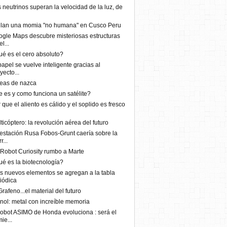
 neutrinos superan la velocidad de la luz, de
llan una momia "no humana" en Cusco Peru
gle Maps descubre misteriosas estructuras
l...
é es el cero absoluto?
papel se vuelve inteligente gracias al
yecto...
eas de nazca
 es y como funciona un satélite?
 que el aliento es cálido y el soplido es fresco
ticóptero: la revolución aérea del futuro
estación Rusa Fobos-Grunt caería sobre la
r...
Robot Curiosity rumbo a Marte
é es la biotecnología?
s nuevos elementos se agregan a la tabla
iódica
Grafeno...el material del futuro
inol: metal con increíble memoria
robot ASIMO de Honda evoluciona : será el
ie...