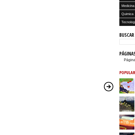
Medicina
Quimica
Tecnolog
BUSCAR
PÁGINA
Página
POPULAR