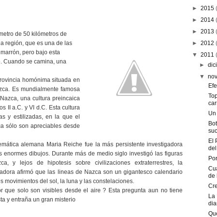
►
2015
►
2014
►
2013
metro de 50 kilómetros de
la región, que es una de las
►
2012
 marrón, pero bajo esta
▼
2011
lo. Cuando se camina, una
►
dic
▼
no
provincia homónima situada en
Efe
azca. Es mundialmente famosa
Top
a Nazca, una cultura preincaica
car
 II a.C. y VI d.C. Esta cultura
Un
s y estilizadas, en la que el
Bot
ca sólo son apreciables desde
suci
El 
mática alemana Maria Reiche fue la más persistente investigadora
del 
s enormes dibujos. Durante más de medio siglo investigó las figuras
Po
a, y lejos de hipotesis sobre civilizaciones extraterrestres, la
Cua
gadora afirmó que las lineas de Nazca son un gigantesco calendario
de l
s movimientos del sol, la luna y las constelaciones.
Cre
r que solo son visibles desde el aire ? Esta pregunta aun no tiene
La 
ta y entraña un gran misterio
diar
Que