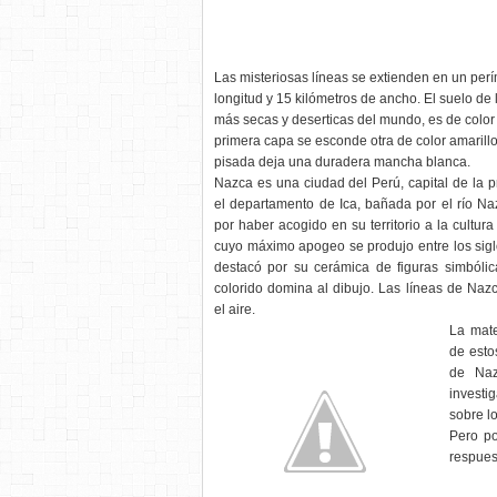
Las misteriosas líneas se extienden en un perí
longitud y 15 kilómetros de ancho. El suelo de 
más secas y deserticas del mundo, es de color
primera capa se esconde otra de color amaril
pisada deja una duradera mancha blanca.
Nazca es una ciudad del Perú, capital de la 
el departamento de Ica, bañada por el río N
por haber acogido en su territorio a la cultur
cuyo máximo apogeo se produjo entre los siglos
destacó por su cerámica de figuras simbólica
colorido domina al dibujo. Las líneas de Naz
el aire.
La mate
de esto
de Nazc
investi
sobre lo
Pero po
respues