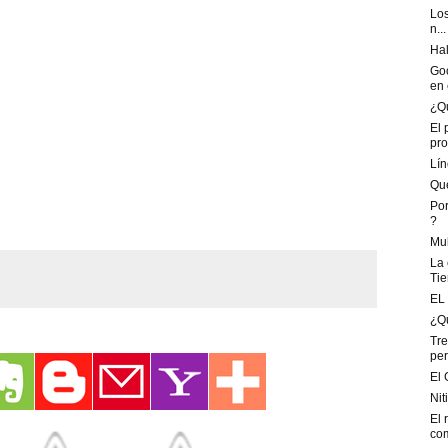
Los
n...
Ha
Goo
en e
¿Qu
El 
pro
Lín
Que
Por
?
Mul
La 
Tier
EL 
¿Qu
Tre
per
El 
Nit
El 
com