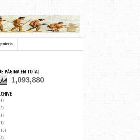
genieria
DE PÁGINA EN TOTAL
1,093,880
RCHIVE
(1)
(2)
(1)
(1)
(16)
(4)