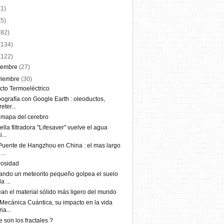
(1)
(5)
(82)
(134)
(122)
iembre
(27)
viembre
(30)
cto Termoeléctrico
ografía con Google Earth : oleoductos,
reter...
 mapa del cerebro
ella filtradora "Lifesaver" vuelve el agua
...
Puente de Hangzhou en China : el mas largo
...
rosidad
ndo un meteorito pequeño golpea el suelo
a ...
an el material sólido más ligero del mundo
Mecánica Cuántica, su impacto en la vida
ia...
 son los fractales ?