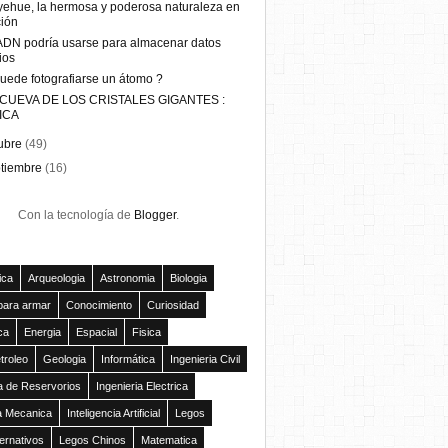
ehue, la hermosa y poderosa naturaleza en
ión
ADN podría usarse para almacenar datos
ios
uede fotografiarse un átomo ?
 CUEVA DE LOS CRISTALES GIGANTES :
ICA
ubre
(49)
ptiembre
(16)
Con la tecnología de
Blogger
.
ica
Arqueologia
Astronomia
Biologia
para armar
Conocimiento
Curiosidad
ca
Energia
Espacial
Fisica
troleo
Geologia
Informática
Ingenieria Civil
ía de Reservorios
Ingenieria Electrica
ia Mecanica
Inteligencia Artificial
Legos
ernativos
Legos Chinos
Matematica