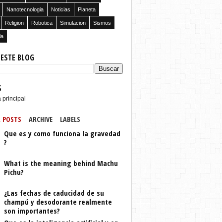
Nanotecnologia
Noticias
Planeta
Religion
Robotica
Simulacion
Sismos
ia
 ESTE BLOG
S
 principal
 POSTS
ARCHIVE
LABELS
Que es y como funciona la gravedad
?
What is the meaning behind Machu
Pichu?
¿Las fechas de caducidad de su
champú y desodorante realmente
son importantes?