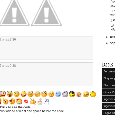
Puy
acc
El 
var
¿ P
LA
NA
►
oct
7 a las 9:36
►
se
LABELS
7 a las 9:38
Aeronaut
Bloques 
Electroni
Gas y Pe
Ingenier
Ingenier
Click to see the code!
must added at least one space before the code.
Legos Alt