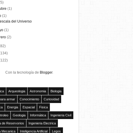
(5)
ubre
(1)
io
(1)
escala del Universo
yo
(1)
rero
(2)
(82)
(134)
(122)
Con la tecnología de
Blogger
.
ica
Arqueologia
Astronomia
Biologia
para armar
Conocimiento
Curiosidad
ca
Energia
Espacial
Fisica
troleo
Geologia
Informática
Ingenieria Civil
ía de Reservorios
Ingenieria Electrica
ia Mecanica
Inteligencia Artificial
Legos