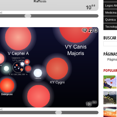
Legos Alt
Medicina
Quimica
Tecnolog
BUSCAR
PÁGINA
Página
POPULAR