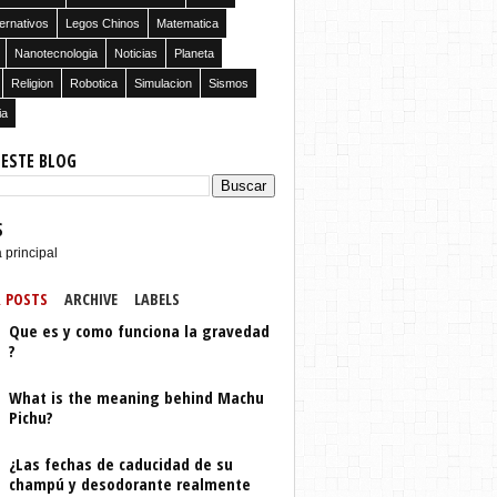
ernativos
Legos Chinos
Matematica
Nanotecnologia
Noticias
Planeta
Religion
Robotica
Simulacion
Sismos
ia
 ESTE BLOG
S
 principal
 POSTS
ARCHIVE
LABELS
Que es y como funciona la gravedad
?
What is the meaning behind Machu
Pichu?
¿Las fechas de caducidad de su
champú y desodorante realmente