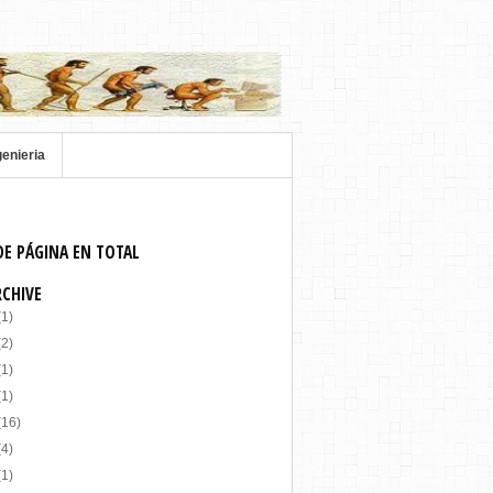
genieria
DE PÁGINA EN TOTAL
RCHIVE
(1)
(2)
(1)
(1)
(16)
(4)
(1)