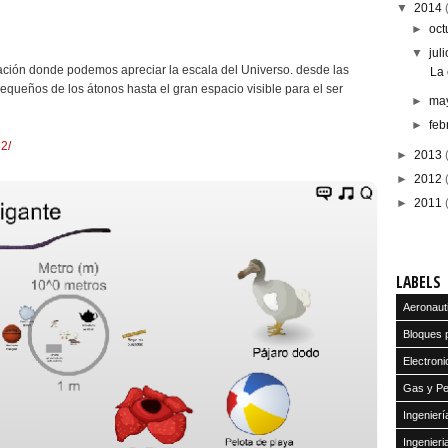
▼
2014
►
oct
▼
jul
ción donde podemos apreciar la escala del Universo. desde las
La 
queños de los átonos hasta el gran espacio visible para el ser
►
ma
►
feb
e2/
►
2013
►
2012
►
2011
LABELS
Aeronaut
Bloques 
Electroni
Gas y Pe
Ingenier
Ingenier