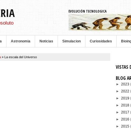
ERIA
EVOLUCIÓN TECNOLOGICA
soluto
a
Astronomia
Noticias
Simulacion
Curiosidades
Bioin
ca
»
La escala del Universo
VISTAS 
BLOG A
►
2023
►
2022
►
2019
►
2018
►
2017
►
2016
►
2015