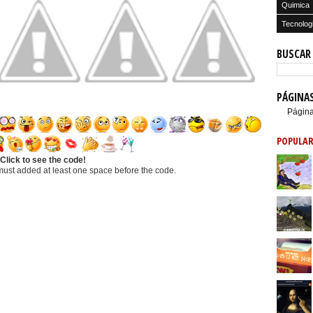
Quimica
Tecnolog
BUSCAR
PÁGINA
Página
POPULAR
Click to see the code!
must added at least one space before the code.