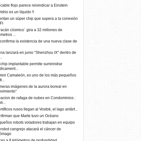
cable flojo parece reivindicar a Einstein
vidrio es un líquido !!
entan un súper chip que supera a la conexión
FI
acán cósmico´ gira a 32 millones de
ómetros ...
confirma la existencia de una nueva clase de
.
na lanzará en junio "Shenzhou IX" dentro de
..
chip implantable permite suministrar
icament...
mini Camaleón, es uno de los más pequeños
i...
meras imágenes de la aurora boreal en
vimiento"
acion de rafaga de nubes en Condominios :
i...
ntíficos rusos llegan al Vostok, el lago antárt...
firman que Marte tuvo un Océano
ueños robots voladores trabajan en equipo
robot cangrejo atacará el cáncer de
tómago
es a 8 kilómetros de profundidad