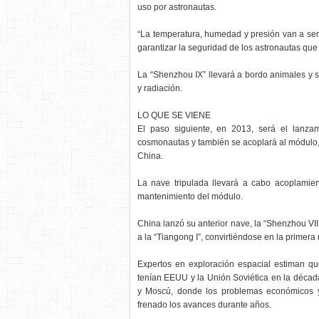
uso por astronautas.
“La temperatura, humedad y presión van a ser
garantizar la seguridad de los astronautas que 
La “Shenzhou IX” llevará a bordo animales y 
y radiación.
LO QUE SE VIENE
El paso siguiente, en 2013, será el lanza
cosmonautas y también se acoplará al módulo, de
China.
La nave tripulada llevará a cabo acoplamie
mantenimiento del módulo.
China lanzó su anterior nave, la “Shenzhou VI
a la “Tiangong I”, convirtiéndose en la primera
Expertos en exploración espacial estiman qu
tenían EEUU y la Unión Soviética en la déca
y Moscú, donde los problemas económicos y 
frenado los avances durante años.