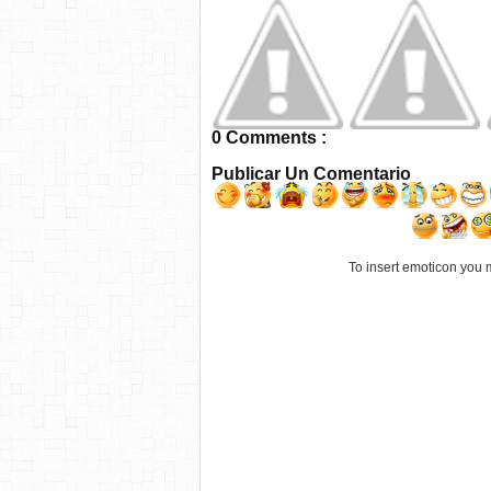
0 Comments :
Publicar Un Comentario
To insert emoticon you 