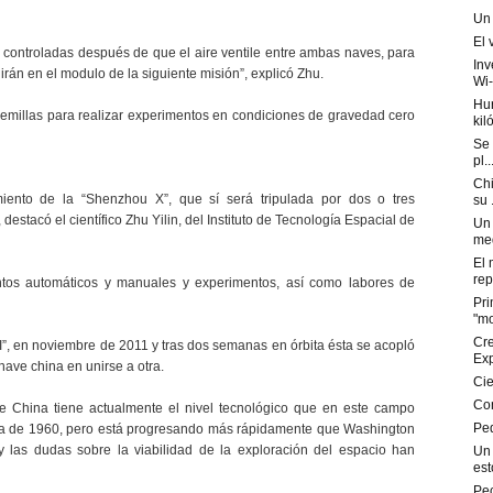
Un 
El 
 controladas después de que el aire ventile entre ambas naves, para
Inv
irán en el modulo de la siguiente misión”, explicó Zhu.
Wi-
Hur
semillas para realizar experimentos en condiciones de gravedad cero
kil
Se 
pl..
Chi
miento de la “Shenzhou X”, que sí será tripulada por dos o tres
su .
stacó el científico Zhu Yilin, del Instituto de Tecnología Espacial de
Un 
med
El 
rept
ntos automáticos y manuales y experimentos, así como labores de
Pri
"mo
Cre
II”, en noviembre de 2011 y tras dos semanas en órbita ésta se acopló
Expl
 nave china en unirse a otra.
Cie
Con
e China tiene actualmente el nivel tecnológico que en este campo
Peq
da de 1960, pero está progresando más rápidamente que Washington
las dudas sobre la viabilidad de la exploración del espacio han
Un 
es
Pec