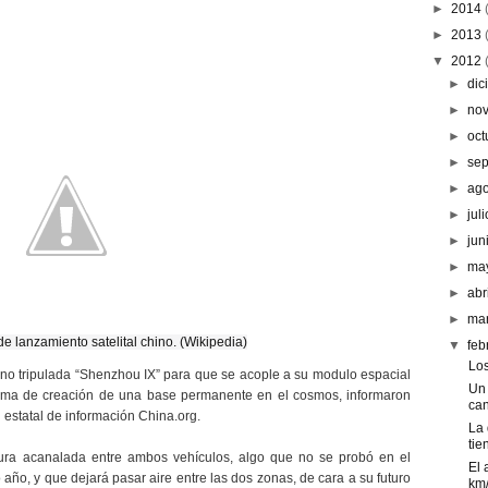
►
2014
►
2013
▼
2012
►
dic
►
no
►
oct
►
se
►
ag
►
jul
►
jun
►
ma
►
abr
►
ma
de lanzamiento satelital chino. (Wikipedia)
▼
feb
Los
e no tripulada “Shenzhou IX” para que se acople a su modulo espacial
Un 
ograma de creación de una base permanente en el cosmos, informaron
can
 estatal de información China.org.
La 
tien
ctura acanalada entre ambos vehículos, algo que no se probó en el
El 
año, y que dejará pasar aire entre las dos zonas, de cara a su futuro
km