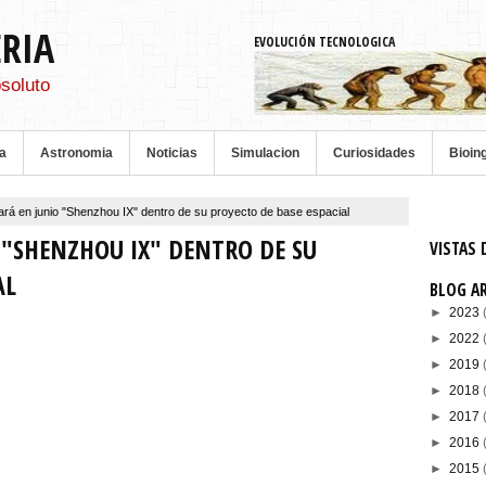
ERIA
EVOLUCIÓN TECNOLOGICA
soluto
a
Astronomia
Noticias
Simulacion
Curiosidades
Bioin
ará en junio "Shenzhou IX" dentro de su proyecto de base espacial
 "SHENZHOU IX" DENTRO DE SU
VISTAS 
AL
BLOG A
►
2023
►
2022
►
2019
►
2018
►
2017
►
2016
►
2015