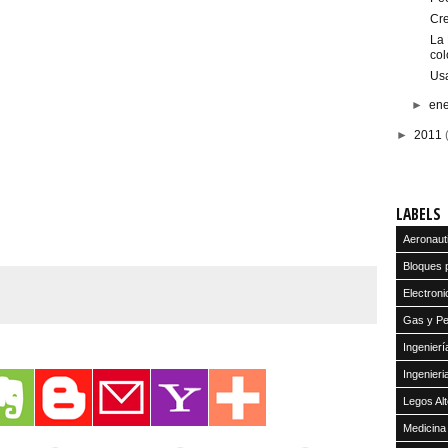
Cre
La 
col
Usa
►
en
►
2011
LABELS
Aeronaut
Bloques 
Electroni
Gas y Pe
Ingenier
Ingenier
Legos Alt
Medicina