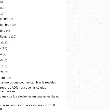
(5)
(82)
(134)
iembre
(7)
viembre
(10)
ubre
(4)
ptiembre
(15)
osto
(14)
io
(13)
io
(7)
yo
(7)
il
(11)
rzo
(6)
rero
(22)
 anteojos que podrían cambiar la realidad
robot de ADN hará que las células
cerosas se...
danza de los electrones en una molécula ya
...
auto supersónico que alcanzará los 1.630
/h