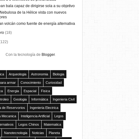
an bala capaz de dirigirse sola a su objetivo
Nebulosa de la Hélice vista con nuevos
ores
n volcán como fuente de energía alternativa
ero
(18)
(122)
Con la tecnología de
Blogger
.
ica
Arqueologia
Astronomia
Biologia
para armar
Conocimiento
Curiosidad
ca
Energia
Espacial
Fisica
troleo
Geologia
Informática
Ingenieria Civil
ía de Reservorios
Ingenieria Electrica
ia Mecanica
Inteligencia Artificial
Legos
ernativos
Legos Chinos
Matematica
Nanotecnologia
Noticias
Planeta