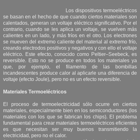
Los dispositivos termoeléctricos
se basan en el hecho de que cuando ciertos materiales son
calentados, generan un voltaje eléctrico significativo. Por el
contrario, cuando se les aplica un voltaje, se vuelven más
calientes en un lado, y más fríos en el otro. Los electrones
se mueven del extremo caliente del material al extremo frío,
creando electrodos positivos y negativos y con ello el voltaje
eléctrico. Este efecto, conocido como Peltier–Seebeck, es
reversible. Esto no se produce en todos los materiales ya
que, por ejemplo, el filamento de las bombillas
incandescentes produce calor al aplicarle una diferencia de
voltaje (efecto Joule), pero no es un efecto reversible.
Materiales Termoeléctricos
El proceso de termoelectricidad sólo ocurre en ciertos
materiales, especialmente bien en los semiconductores (los
materiales con los que se fabrican los chips). El problema
fundamental para crear materiales termoeléctricos eficientes
es que necesitan ser muy buenos transmitiendo la
electricidad, pero no el calor.