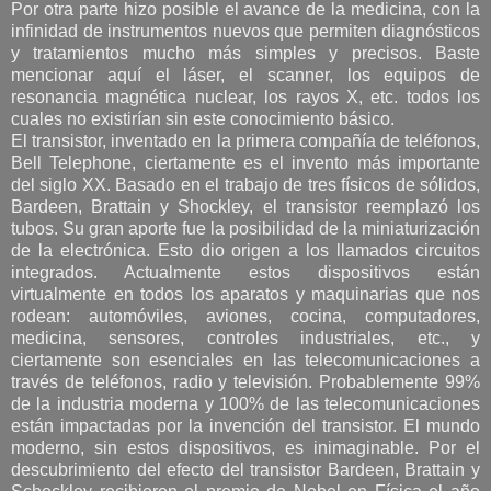
Por otra parte hizo posible el avance de la medicina, con la
infinidad de instrumentos nuevos que permiten diagnósticos
y tratamientos mucho más simples y precisos. Baste
mencionar aquí el láser, el scanner, los equipos de
resonancia magnética nuclear, los rayos X, etc. todos los
cuales no existirían sin este conocimiento básico.
El transistor, inventado en la primera compañía de teléfonos,
Bell Telephone, ciertamente es el invento más importante
del siglo XX. Basado en el trabajo de tres físicos de sólidos,
Bardeen, Brattain y Shockley, el transistor reemplazó los
tubos. Su gran aporte fue la posibilidad de la miniaturización
de la electrónica. Esto dio origen a los llamados circuitos
integrados. Actualmente estos dispositivos están
virtualmente en todos los aparatos y maquinarias que nos
rodean: automóviles, aviones, cocina, computadores,
medicina, sensores, controles industriales, etc., y
ciertamente son esenciales en las telecomunicaciones a
través de teléfonos, radio y televisión. Probablemente 99%
de la industria moderna y 100% de las telecomunicaciones
están impactadas por la invención del transistor. El mundo
moderno, sin estos dispositivos, es inimaginable. Por el
descubrimiento del efecto del transistor Bardeen, Brattain y