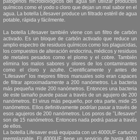
patógenos microbiológicos del agua sin utilizar productos
químicos como el yodo o cloro que dejan un mal sabor en el
agua. La botella Lifesaver produce un filtrado estéril de agua
potable, rápida y fácilmente.
La botella Lifesaver también viene con un filtro de carbón
activado. Es un bloque de carbón activado que reduce un
amplio espectro de residuos químicos como los plaguicidas,
los compuestos de alteración endocrina, médicos y residuos
de metales pesados como el plomo y el cobre. También
elimina los malos sabores y olores de los contaminantes
como el cloro y azufre. Cientificamente y antes de
"Lifesaver" los mejores filtros manuales solo eran capaces
de filtrar aproximadamente a 200 nanómetros. La bacteria
más pequeña mide 200 nanómetros. Entonces una bacteria
de este tamaño puede pasar a través de un agujero de 200
nanómetros. El virus más pequeño, por otra parte, mide 25
nanómetros. Ellos definitivamente podrían pasar a través de
esos agujeros de 200 nanómetros. Los poros de "Lifesaver"
son de 15 nanómetros. Entonces nada podrá pasar a través
de ellos.
La botella Lifesaver está equipada con un 4000UF cartucho
reemplazable. El 4000UF tiene un servicio de hasta 4000