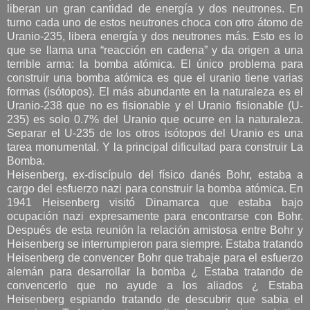
liberan un gran cantidad de energía y dos neutrones. En
turno cada uno de estos neutrones choca con otro átomo de
Uranio-235, libera energía y dos neutrones más. Esto es lo
que se llama una “reacción en cadena” y da origen a una
terrible arma: la bomba atómica. El único problema para
construir una bomba atómica es que el uranio tiene varias
formas (isótopos). El más abundante en la naturaleza es el
Uranio-238 que no es fisionable y el Uranio fisionable (U-
235) es solo 0.7% del Uranio que ocurre en la naturaleza.
Separar el U-235 de los otros isótopos del Uranio es una
tarea monumental. Y la principal dificultad para construir La
Bomba.
Heisenberg, ex-discípulo del físico danés Bohr, estaba a
cargo del esfuerzo nazi para construir la bomba atómica. En
1941 Heisenberg visitó Dinamarca que estaba bajo
ocupación nazi expresamente para encontrarse con Bohr.
Después de esta reunión la relación amistosa entre Bohr y
Heisenberg se interrumpieron para siempre. Estaba tratando
Heisenberg de convencer Bohr que trabaje para el esfuerzo
alemán para desarrollar la bomba ¿ Estaba tratando de
convencerlo que no ayude a los aliados ¿ Estaba
Heisenberg espiando tratando de descubrir que sabia el