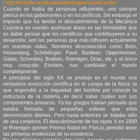
:
http://ischuller.ucsd.edu/copenhague/cuantica.htm
Cuando se habla de personas influyentes, uno siempre
piensa en los gobernantes o en los políticos. Sin embargo el
impacto que ha tenido el descubrimiento de la Mecánica
Cuántica en nuestro quehacer diario es tan formidable que
es dable pensar que los científicos que contribuyeron a su
desarrollo, son las personas que más influyen actualmente
en nuestras vidas. Nombres desconocidos como Bohr,
Heisenberg, Schrödinger, Pauli, Bardeen, Oppenheimer,
Gabor, Schockley, Brattain, Roentgen, Dirac, etc. y el único
muy conocido Einstein, han cambiado el mundo
completamente.
A principios del siglo XX se produjo en el mundo una
verdadera revolución científica en el campo de la física, la
que respondió a la inquietud del hombre por conocer la
estructura de la materia, es decir saber cuales son sus
componentes primarias. Ya los griegos habían pensado que
estaba formada de pequeñas esferas que ellos
denominaron átomos. Pero hasta entonces se trataba sólo
de una conjetura. El descubrimiento de los rayos X en 1900
or Roentgen (primer Premio Nobel en Física), permitió tener
las primeras evidencias de su existencia.